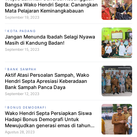
Bangsa Wako Hendri Septa: Canangkan
Mata Pelajaran Keminangkabauan
September 19, 2023
KOTA PADANG
Jangan Menunda Ibadah Selagi Nyawa
Masih di Kandung Badan!
September 15, 2023
BANK SAMPAH
Aktif Atasi Persoalan Sampah, Wako
Hendri Septa Apresiasi Keberadaan
Bank Sampah Panca Daya
September 12, 2023
BONUS DEMOGRAFI
Wako Hendri Septa Persiapkan Siswa
Hadapi Bonus Demografi Untuk
Mewujudkan generasi emas di tahun
2045
Agustus 28, 2023