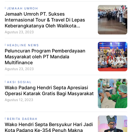
JEMAAH UMROH
Jemaah Umroh PT. Sukses
Internasional Tour & Travel Di Lepas
Keberangkatanya Oleh Walikota
Padang
Agustus 23, 2023
HEADLINE NEWS
Peluncuran Program Pemberdayaan
Masyarakat oleh PT Mandala
Multifinance
Agustus 23, 2023
AKSI SOSIAL
Wako Padang Hendri Septa Apresiasi
Operasi Katarak Gratis Bagi Masyarakat
Agustus 12, 2023
BERITA DAERAH
Wako Hendri Septa Bersyukur Hari Jadi
Kota Padang Ke-354 Penuh Makna