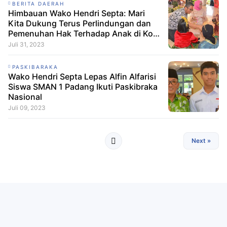
BERITA DAERAH
Himbauan Wako Hendri Septa: Mari
Kita Dukung Terus Perlindungan dan
Pemenuhan Hak Terhadap Anak di Kota
Padang
Juli 31, 2023
PASKIBARAKA
Wako Hendri Septa Lepas Alfin Alfarisi
Siswa SMAN 1 Padang Ikuti Paskibraka
Nasional
Juli 09, 2023
Next »