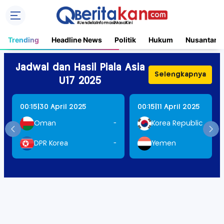
Trending
Headline News
Politik
Hukum
Nusantara
Jadwal dan Hasil Piala Asia
Selengkapnya
U17 2025
|
|
00:15
30 April 2025
00:15
11 April 2025
Oman
-
Korea Republic
DPR Korea
-
Yemen