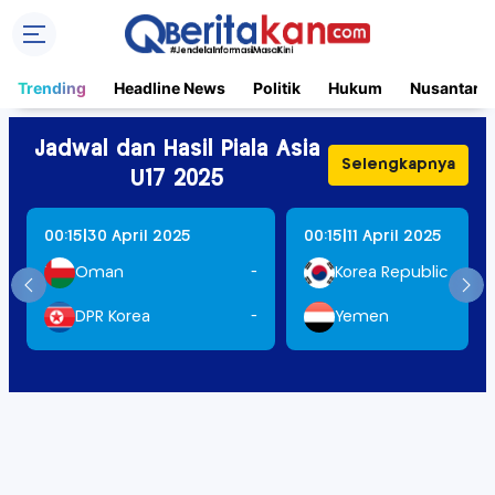
Trending
Headline News
Politik
Hukum
Nusantara
Jadwal dan Hasil Piala Asia
Selengkapnya
U17 2025
|
|
00:15
30 April 2025
00:15
11 April 2025
Oman
-
Korea Republic
DPR Korea
-
Yemen