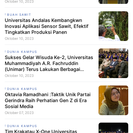
Oktober 10, 2023
BUAH SAWIT
Universitas Andalas Kembangkwn
Inovasi Aplikasi Sensor Sawit, Efektif
Tingkatkan Produksi Panen
Oktober 10, 2023
DUNIA KAMPUS
Sukses Gelar Wisuda Ke-2, Universitas
Muhammadiyah A.R. Fachruddin
(Unimar) Terus Lakukan Berbagai
Inovasi
Oktober 10, 2023
DUNIA KAMPUS
Oktavia Ramadhani :Taktik Unik Partai
Gerindra Raih Perhatian Gen Z di Era
Sosial Media
Oktober 07, 2023
DUNIA KAMPUS
Tim Krakatau X-One Universitas