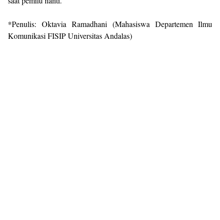
saat pemilu nanti.
*Penulis: Oktavia Ramadhani (Mahasiswa Departemen Ilmu
Komunikasi FISIP Universitas Andalas)