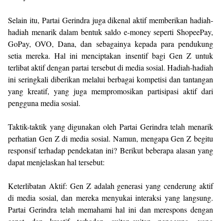
Selain itu, Partai Gerindra juga dikenal aktif memberikan hadiah-
hadiah menarik dalam bentuk saldo e-money seperti ShopeePay,
GoPay, OVO, Dana, dan sebagainya kepada para pendukung
setia mereka. Hal ini menciptakan insentif bagi Gen Z untuk
terlibat aktif dengan partai tersebut di media sosial. Hadiah-hadiah
ini seringkali diberikan melalui berbagai kompetisi dan tantangan
yang kreatif, yang juga mempromosikan partisipasi aktif dari
pengguna media sosial.
Taktik-taktik yang digunakan oleh Partai Gerindra telah menarik
perhatian Gen Z di media sosial. Namun, mengapa Gen Z begitu
responsif terhadap pendekatan ini? Berikut beberapa alasan yang
dapat menjelaskan hal tersebut:
Keterlibatan Aktif: Gen Z adalah generasi yang cenderung aktif
di media sosial, dan mereka menyukai interaksi yang langsung.
Partai Gerindra telah memahami hal ini dan merespons dengan