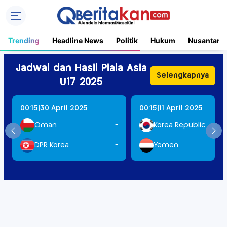
Trending
Headline News
Politik
Hukum
Nusantara
Jadwal dan Hasil Piala Asia
Selengkapnya
U17 2025
|
|
00:15
30 April 2025
00:15
11 April 2025
Oman
-
Korea Republic
DPR Korea
-
Yemen