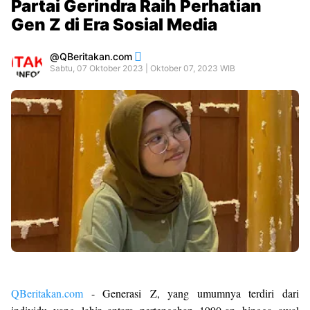
Partai Gerindra Raih Perhatian
Gen Z di Era Sosial Media
QBeritakan.com
Sabtu, 07 Oktober 2023 | Oktober 07, 2023 WIB
QBeritakan.com
- Generasi Z, yang umumnya terdiri dari