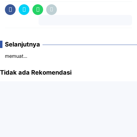
Komentar
Selanjutnya
memuat...
Tidak ada Rekomendasi