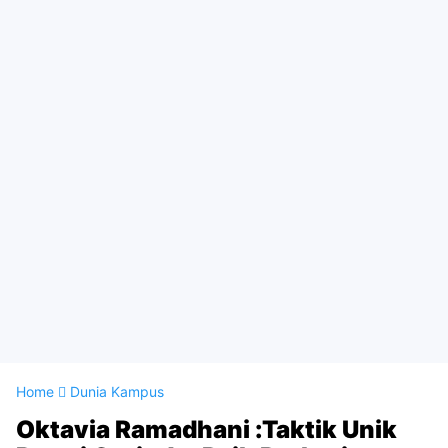
Home
Dunia Kampus
Oktavia Ramadhani :Taktik Unik