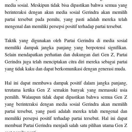
media sosial. Meskipun tidak bisa dipastikan bahwa semua yang
berinteraksi dengan akun media sosial Gerindra akan memilih
partai tersebut pada pemilu, yang pasti adalah mereka telah
mengenal dan memiliki persepsi positif terhadap partai tersebut.
Taktik yang digunakan oleh Partai Gerindra di media sosial
memiliki dampak jangka panjang yang berpotensi signifikan.
Selain mendapatkan perhatian dan dukungan dari Gen Z, Partai
Gerindra juga telah menciptakan citra diri mereka sebagai partai
yang tidak kaku dan dapat berkomunikasi dengan generasi muda.
Hal ini dapat membawa dampak positif dalam jangka panjang,
terutama ketika Gen Z semakin banyak yang memasuki usia
pemilih. Walaupun tidak dapat dipastikan bahwa semua Gen Z
yang berinteraksi dengan media sosial Gerindra akan memilih
partai tersebut, yang pasti adalah mereka telah mengenal dan
memiliki persepsi positif terhadap partai tersebut. Hal ini dapat
membuat Partai Gerindra menjadi salah satu pilihan utama Gen Z