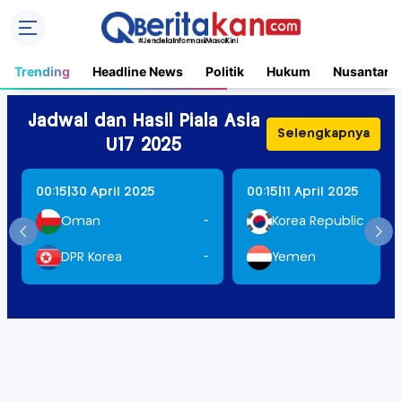
Trending
Headline News
Politik
Hukum
Nusantara
Jadwal dan Hasil Piala Asia
Selengkapnya
U17 2025
|
|
00:15
30 April 2025
00:15
11 April 2025
Oman
-
Korea Republic
DPR Korea
-
Yemen