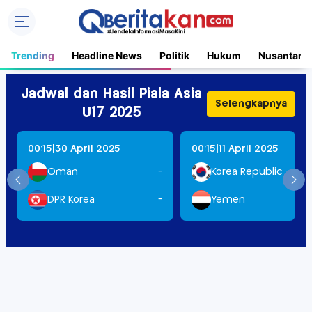
Trending
Headline News
Politik
Hukum
Nusantara
Jadwal dan Hasil Piala Asia
Selengkapnya
U17 2025
|
|
00:15
30 April 2025
00:15
11 April 2025
Oman
-
Korea Republic
DPR Korea
-
Yemen