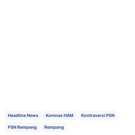
Headline News
Komnas HAM
Kontraversi PSN
PSN Rempang
Rempang