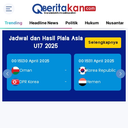
Trending
Headline News
Politik
Hukum
Nusantara
Jadwal dan Hasil Piala Asia
Selengkapnya
U17 2025
|
|
00:15
30 April 2025
00:15
11 April 2025
Oman
-
Korea Republic
DPR Korea
-
Yemen