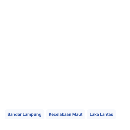
Bandar Lampung
Kecelakaan Maut
Laka Lantas