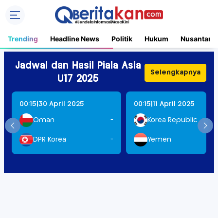
Trending
Headline News
Politik
Hukum
Nusantara
Jadwal dan Hasil Piala Asia
Selengkapnya
U17 2025
|
|
00:15
30 April 2025
00:15
11 April 2025
Oman
-
Korea Republic
DPR Korea
-
Yemen