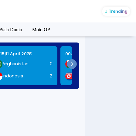
ANGAN
Trending
Piala Dunia
Moto GP
|
|
:15
11 April 2025
00:15
12 April 2025
Afghanistan
0
Oman
2
Indonesia
2
DPR Korea
2