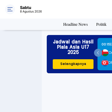
REBOOT TH
Sabtu
8 Agustus 2026
Headline News
Politik
Jadwal dan Hasil
|
|
April 2025
01:15
12 April 2025
00:15
Piala Asia U17
2025
n
2
IR Iran
1
O
Korea
2
Tajikistan
3
D
Selengkapnya