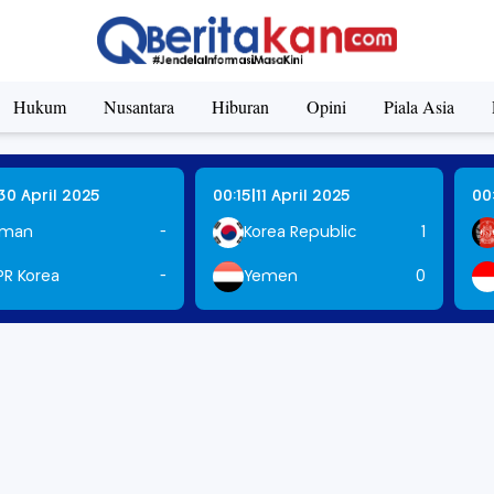
E MAZE RUNNER DIKABARKAN DALAM TAHAP PENGEMB
Hukum
Nusantara
Hiburan
Opini
Piala Asia
|
30 April 2025
00:15
11 April 2025
00
man
-
Korea Republic
1
PR Korea
-
Yemen
0