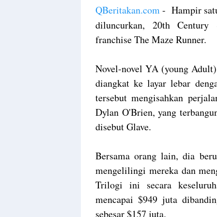
QBeritakan.com
-
Hampir satu
diluncurkan, 20th Century
franchise The Maze Runner.
Novel-novel YA (young Adult)
diangkat ke layar lebar deng
tersebut mengisahkan perjala
Dylan O'Brien, yang terbangu
disebut Glave.
Bersama orang lain, dia beru
mengelilingi mereka dan men
Trilogi ini secara keselur
mencapai $949 juta dibandi
sebesar $157 juta.