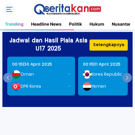
Trending
Headline News
Politik
Hukum
Nusantara
Jadwal dan Hasil Piala Asia
Selengkapnya
U17 2025
|
|
00:15
30 April 2025
00:15
11 April 2025
Oman
-
Korea Republic
DPR Korea
-
Yemen