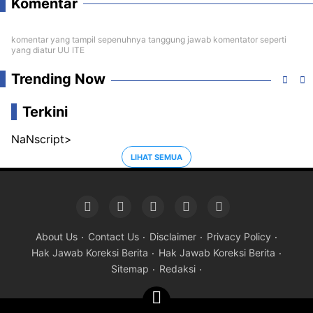
Komentar
komentar yang tampil sepenuhnya tanggung jawab komentator seperti
yang diatur UU ITE
Trending Now
Terkini
NaNscript>
LIHAT SEMUA
About Us
Contact Us
Disclaimer
Privacy Policy
Hak Jawab Koreksi Berita
Hak Jawab Koreksi Berita
Sitemap
Redaksi