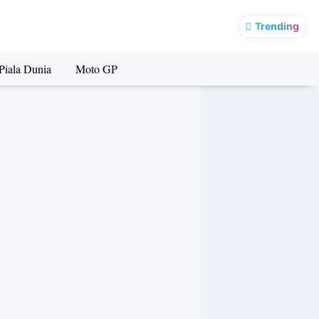
Seorang Wanita Muda Di Padang Diringkus Polisi Saat Kedapatan Mau Konsumsi Barang Haram jenis Nyabu
Trending
Piala Dunia
Moto GP