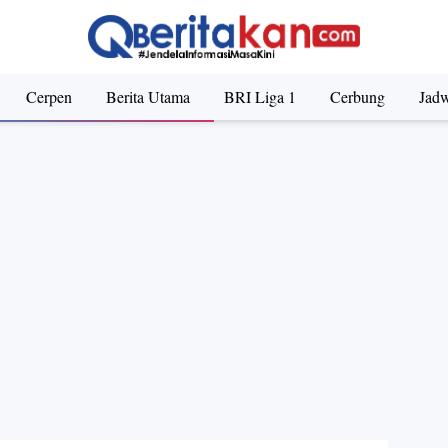
riller Bangsal Isolasi Direncanakan tayang akhir tahun ini
Cerpen
Berita Utama
BRI Liga 1
Cerbung
Jadw