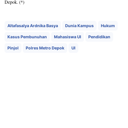
Depok. (*)
Altafasalya Ardnika Basya
Dunia Kampus
Hukum
Kasus Pembunuhan
Mahasiswa UI
Pendidikan
Pinjol
Polres Metro Depok
UI