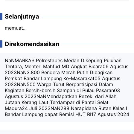
Komentar
Selanjutnya
memuat...
Direkomendasikan
NaNMARKAS Polrestabes Medan Dikepung Puluhan
Tentara, Menteri Mahfud MD Angkat Bicara
06 Agustus
2023
NaN3.800 Bendera Merah Putih Dibagikan
Pemkot Bandar Lampung Ke-Masarakat
05 Agustus
2023
NaN500 Warga Turut Berpartisipasi Dalam
Kegiatan Bersih-bersih Sampah di Pulau Pasaran
03
Agustus 2023
NaNMendapatkan Rezeki dari Allah,
Jutaan Kerang Laut Terdampar di Pantai Selat
Madura
24 Juli 2023
NaN288 Narapidana Rutan Kelas I
Bandar Lampung dapat Remisi HUT RI
17 Agustus 2024