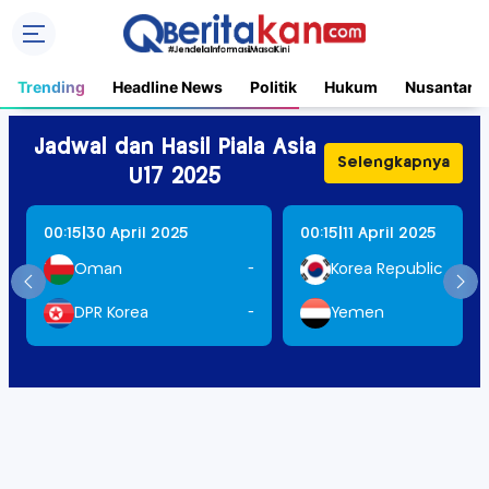
Trending
Headline News
Politik
Hukum
Nusantara
Jadwal dan Hasil Piala Asia
Selengkapnya
U17 2025
|
|
00:15
30 April 2025
00:15
11 April 2025
Oman
-
Korea Republic
DPR Korea
-
Yemen