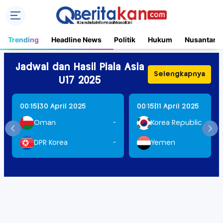
Trending
Headline News
Politik
Hukum
Nusantara
Jadwal dan Hasil Piala Asia
Selengkapnya
U17 2025
|
|
00:15
30 April 2025
00:15
11 April 2025
Oman
-
Korea Republic
DPR Korea
-
Yemen