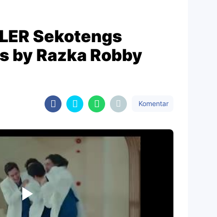
ILER Sekotengs
es by Razka Robby
Komentar