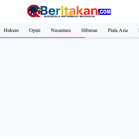
ILER Sekotengs (2024) A series by Razka Robby Ertanto
Hukum
Opini
Nusantara
Hiburan
Piala Asia