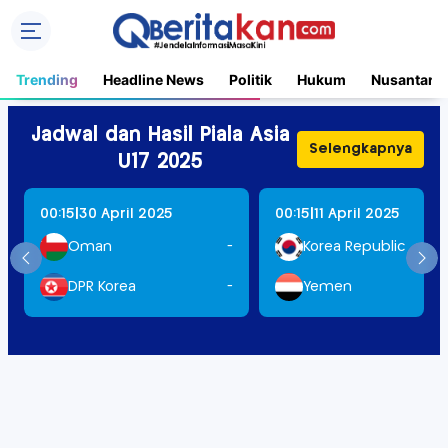
Trending
Headline News
Politik
Hukum
Nusantara
Jadwal dan Hasil Piala Asia
Selengkapnya
U17 2025
|
|
00:15
30 April 2025
00:15
11 April 2025
Oman
-
Korea Republic
DPR Korea
-
Yemen