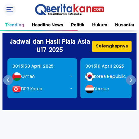
Trending
Headline News
Politik
Hukum
Nusantara
Jadwal dan Hasil Piala Asia
Selengkapnya
U17 2025
|
|
00:15
30 April 2025
00:15
11 April 2025
Oman
-
Korea Republic
DPR Korea
-
Yemen