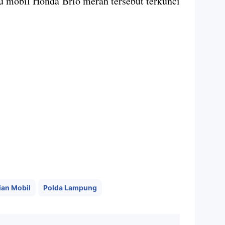
 mobil Honda Brio merah tersebut terkunci
.
ian Mobil
Polda Lampung