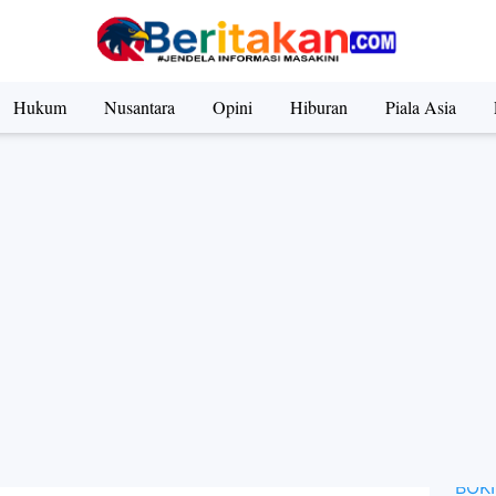
gota Polda Lampung Pencuri Mobil di MBK Terancam PTDH
Hukum
Nusantara
Opini
Hiburan
Piala Asia