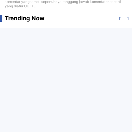
komentar yang tampil sepenuhnya tanggung jawab komentator seperti
yang diatur UU ITE
Trending Now