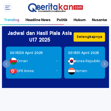
Trending
Headline News
Politik
Hukum
Nusantara
Jadwal dan Hasil Piala Asia
Selengkapnya
U17 2025
|
|
00:15
30 April 2025
00:15
11 April 2025
Oman
-
Korea Republic
DPR Korea
-
Yemen