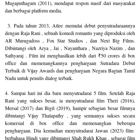
Mugaputhagam (2011), mendapat respon masif dari masyarakat
dan berbagai platform media.
3. Pada tahun 2013, Atlee memulai debut penyutradaraannya
dengan Raja Rani , sebuah komedi romantis yang diproduksi oleh
AR Murugadoss , Fox Star Studios , dan Next Big Films.
Dibintangi oleh Arya , Jai , Nayanthara , Nazriya Nazim , dan
Sathyaraj . Film ini menghasilkan lebih dari ₹50 crores di box
office dan memenangkannya penghargaan Sutradara Debut
Terbaik di Vijay Awards dan penghargaan Negara Bagian Tamil
Nadu untuk penulis dialog terbaik.
4. Sampai hari ini dia baru menyutradarai 5 film. Setelah Raja
Rani yang sukses besar, ia menyutradarai film Theri (2016),
Mersal (2017) dan Bigil (2019), hampir sebagian besar filmnya
dibintangi Vijay Thalapathy , yang semuanya sukses secara
komersial di box office dan memenangkan beberapa
penghargaan. Dia kemudian menyutradarai Jawan (2023) film
berbahasa Hindi yang dibintangi Shah Rukh Khan , sebagai film