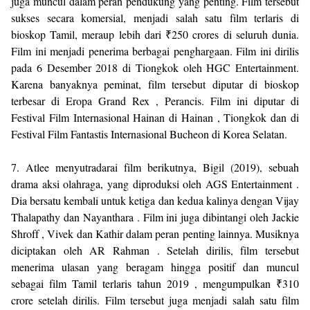
juga muncul dalam peran pendukung yang penting. Film tersebut
sukses secara komersial, menjadi salah satu film terlaris di
bioskop Tamil, meraup lebih dari ₹250 crores di seluruh dunia.
Film ini menjadi penerima berbagai penghargaan. Film ini dirilis
pada 6 Desember 2018 di Tiongkok oleh HGC Entertainment.
Karena banyaknya peminat, film tersebut diputar di bioskop
terbesar di Eropa Grand Rex , Perancis. Film ini diputar di
Festival Film Internasional Hainan di Hainan , Tiongkok dan di
Festival Film Fantastis Internasional Bucheon di Korea Selatan.
7. Atlee menyutradarai film berikutnya, Bigil (2019), sebuah
drama aksi olahraga, yang diproduksi oleh AGS Entertainment .
Dia bersatu kembali untuk ketiga dan kedua kalinya dengan Vijay
Thalapathy dan Nayanthara . Film ini juga dibintangi oleh Jackie
Shroff , Vivek dan Kathir dalam peran penting lainnya. Musiknya
diciptakan oleh AR Rahman . Setelah dirilis, film tersebut
menerima ulasan yang beragam hingga positif dan muncul
sebagai film Tamil terlaris tahun 2019 , mengumpulkan ₹310
crore setelah dirilis. Film tersebut juga menjadi salah satu film