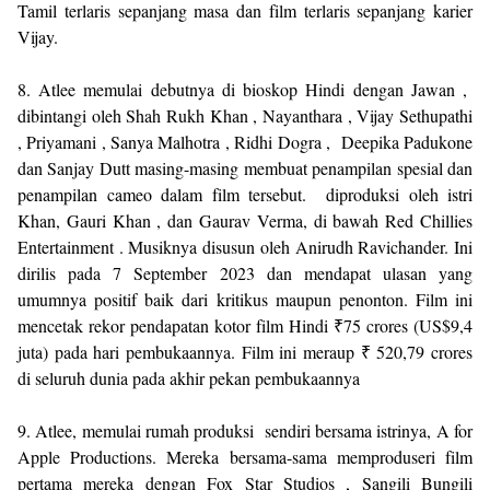
Tamil terlaris sepanjang masa dan film terlaris sepanjang karier
Vijay.
8. Atlee memulai debutnya di bioskop Hindi dengan Jawan ,
dibintangi oleh Shah Rukh Khan , Nayanthara , Vijay Sethupathi
, Priyamani , Sanya Malhotra , Ridhi Dogra , Deepika Padukone
dan Sanjay Dutt masing-masing membuat penampilan spesial dan
penampilan cameo dalam film tersebut. diproduksi oleh istri
Khan, Gauri Khan , dan Gaurav Verma, di bawah Red Chillies
Entertainment . Musiknya disusun oleh Anirudh Ravichander. Ini
dirilis pada 7 September 2023 dan mendapat ulasan yang
umumnya positif baik dari kritikus maupun penonton. Film ini
mencetak rekor pendapatan kotor film Hindi ₹75 crores (US$9,4
juta) pada hari pembukaannya. Film ini meraup ₹ 520,79 crores
di seluruh dunia pada akhir pekan pembukaannya
9. Atlee, memulai rumah produksi sendiri bersama istrinya, A for
Apple Productions. Mereka bersama-sama memproduseri film
pertama mereka dengan Fox Star Studios , Sangili Bungili