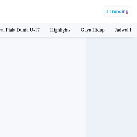
DIAM-DIAM MAKIN CANGGIH, Makin Sulit Cari Alasan Beli Yaris & City Hatchback DIBANDING INI!
Trending
al Piala Dunia U-17
Highlights
Gaya Hidup
Jadwal Pia