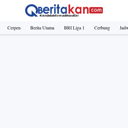
angka Suap Kepala Basarnas, Ternyata Memiliki Pesawat
Cerpen
Berita Utama
BRI Liga 1
Cerbung
Jadw