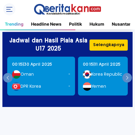
Trending
Headline News
Politik
Hukum
Nusantara
Jadwal dan Hasil Piala Asia
Selengkapnya
U17 2025
|
|
00:15
30 April 2025
00:15
11 April 2025
Oman
-
Korea Republic
DPR Korea
-
Yemen