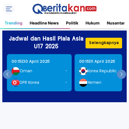
Trending
Headline News
Politik
Hukum
Nusantara
Jadwal dan Hasil Piala Asia
Selengkapnya
U17 2025
|
|
00:15
30 April 2025
00:15
11 April 2025
Oman
-
Korea Republic
DPR Korea
-
Yemen