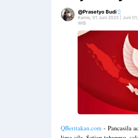
Prasetyo Budi
Kamis, 01 Juni 2023 | Juni 01
WIB
QBeritakan.com
- Pancasila a
lima sila. Setiap tahunnya, se