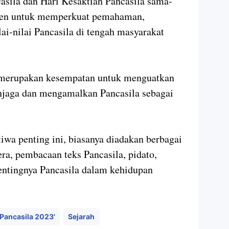
casila dan Hari Kesaktian Pancasila sama-
men untuk memperkuat pemahaman,
ai-nilai Pancasila di tengah masyarakat
ga merupakan kesempatan untuk menguatkan
jaga dan mengamalkan Pancasila sebagai
iwa penting ini, biasanya diadakan berbagai
era, pembacaan teks Pancasila, pidato,
pentingnya Pancasila dalam kehidupan
 Pancasila 2023'
Sejarah