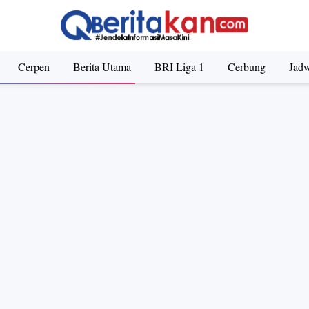
Cerpen
Berita Utama
BRI Liga 1
Cerbung
Jadw