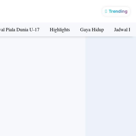
Rp14,9 triliun untuk tahap pertama untuk Perbaikan Jalan Rusak di Lampung awal Juli 2023
Trending
al Piala Dunia U-17
Highlights
Gaya Hidup
Jadwal Pia