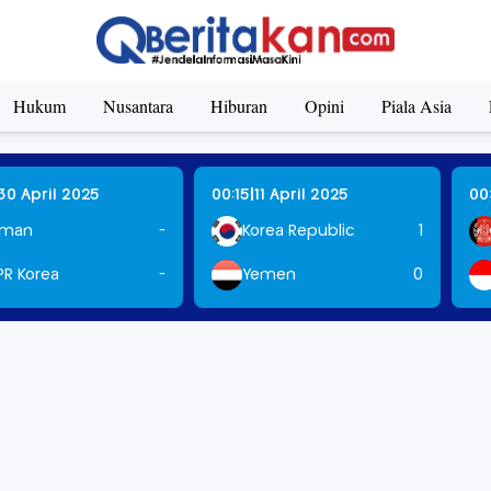
Hukum
Nusantara
Hiburan
Opini
Piala Asia
|
30 April 2025
00:15
11 April 2025
00
man
-
Korea Republic
1
PR Korea
-
Yemen
0