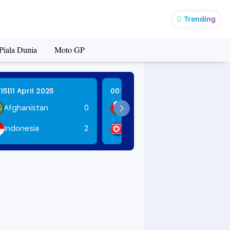
'Inovasi Pengawasan Pemilihan' Bawaslu Sumbar Perkuat Pengawasan Pilkada 2024 dengan Buku
Trending
Piala Dunia
Moto GP
|
|
:15
11 April 2025
00:15
12 April 2025
Afghanistan
0
Oman
2
Indonesia
2
DPR Korea
2