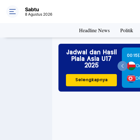
Sabtu
8 Agustus 2026
Headline News
Politik
Jadwal dan Hasil
|
|
April 2025
01:15
12 April 2025
00:15
Piala Asia U17
2025
n
2
IR Iran
1
O
Korea
2
Tajikistan
3
D
Selengkapnya