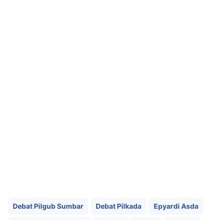
Debat Pilgub Sumbar
Debat Pilkada
Epyardi Asda