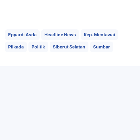
Epyardi Asda
Headline News
Kep. Mentawai
Pilkada
Politik
Siberut Selatan
Sumbar