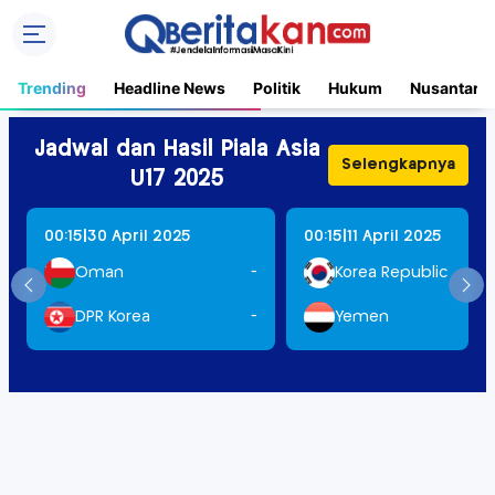
Trending
Headline News
Politik
Hukum
Nusantara
Jadwal dan Hasil Piala Asia
Selengkapnya
U17 2025
|
|
00:15
30 April 2025
00:15
11 April 2025
Oman
-
Korea Republic
DPR Korea
-
Yemen