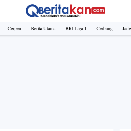
orupsi di Indonesia Sepanjang 2023, Begini Kata Mahfud 
Cerpen
Berita Utama
BRI Liga 1
Cerbung
Jadw