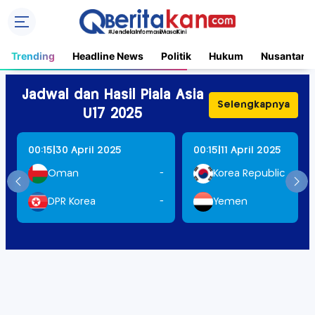
Trending
Headline News
Politik
Hukum
Nusantara
Jadwal dan Hasil Piala Asia
Selengkapnya
U17 2025
|
|
00:15
30 April 2025
00:15
11 April 2025
Oman
-
Korea Republic
DPR Korea
-
Yemen