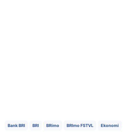
Bank BRI
BRI
BRimo
BRImo FSTVL
Ekonomi