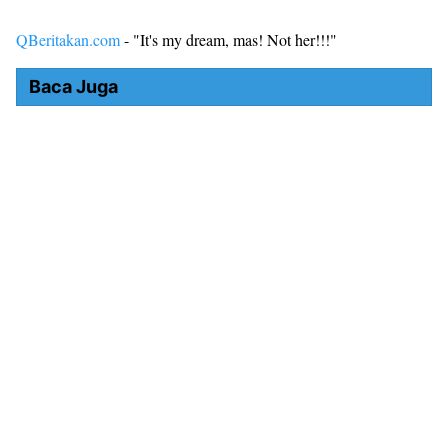
QBeritakan.com
- "It's my dream, mas! Not her!!!"
Baca Juga