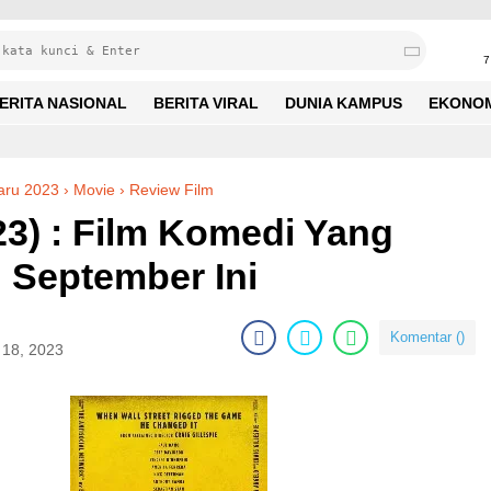
7
ERITA NASIONAL
BERITA VIRAL
DUNIA KAMPUS
EKONO
DUMB MONEY (2023) : Film Komedi Yang Sayang Dilewatkan September Ini
baru 2023
›
Movie
›
Review Film
) : Film Komedi Yang
 September Ini
Komentar (
)
 18, 2023