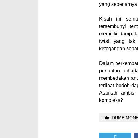
yang sebenarnya t
Kisah ini sema
tersembunyi te
memiliki dampak
twist yang tak
ketegangan sepan
Dalam perkembang
penonton dihad
membedakan anta
terlihat bodoh d
Ataukah ambisi
kompleks?
Film DUMB MON