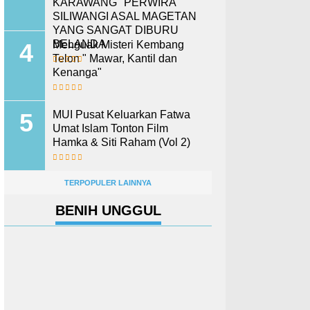
KARAWANG" PERWIRA
SILIWANGI ASAL MAGETAN
YANG SANGAT DIBURU
BELANDA
Menguak Misteri Kembang
Telon " Mawar, Kantil dan
Kenanga"
MUI Pusat Keluarkan Fatwa
Umat Islam Tonton Film
Hamka & Siti Raham (Vol 2)
TERPOPULER LAINNYA
BENIH UNGGUL