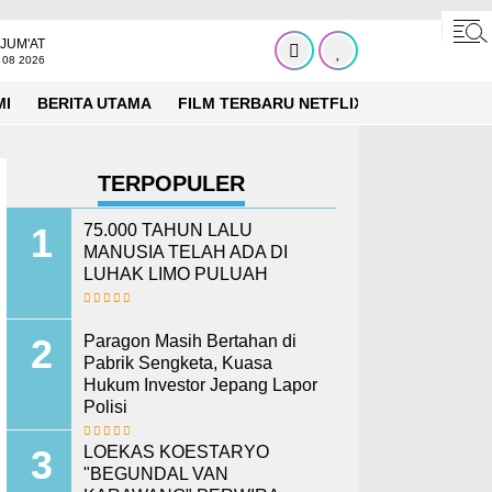
JUM'AT
 08 2026
MI
BERITA UTAMA
FILM TERBARU NETFLIX
BERITA INTE
TERPOPULER
75.000 TAHUN LALU
MANUSIA TELAH ADA DI
LUHAK LIMO PULUAH
Paragon Masih Bertahan di
Pabrik Sengketa, Kuasa
Hukum Investor Jepang Lapor
Polisi
LOEKAS KOESTARYO
"BEGUNDAL VAN