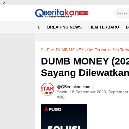
-->
Media Sosial
BREAKING NEWS
FILM TERBARU
B
Facebook
Instagram
Pinterest
Twitter
YouTube
›
Film DUMB MONEY
›
film Terbaru
›
film Ter
DUMB MONEY (2023
Sayang Dilewatkan
QBeritakan.com
Senin, 18 September 2023, September
WIB