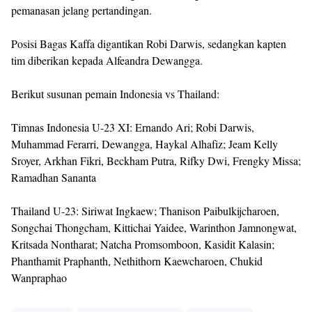
pemanasan jelang pertandingan.
Posisi Bagas Kaffa digantikan Robi Darwis, sedangkan kapten
tim diberikan kepada Alfeandra Dewangga.
Berikut susunan pemain Indonesia vs Thailand:
Timnas Indonesia U-23 XI: Ernando Ari; Robi Darwis,
Muhammad Ferarri, Dewangga, Haykal Alhafiz; Jeam Kelly
Sroyer, Arkhan Fikri, Beckham Putra, Rifky Dwi, Frengky Missa;
Ramadhan Sananta
Thailand U-23: Siriwat Ingkaew; Thanison Paibulkijcharoen,
Songchai Thongcham, Kittichai Yaidee, Warinthon Jamnongwat,
Kritsada Nontharat; Natcha Promsomboon, Kasidit Kalasin;
Phanthamit Praphanth, Nethithorn Kaewcharoen, Chukid
Wanpraphao