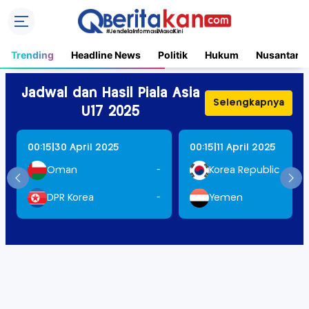
Trending
Headline News
Politik
Hukum
Nusantara
Jadwal dan Hasil Piala Asia
Selengkapnya
U17 2025
|
|
00:15
30 April 2025
00:15
11 April 2025
Oman
-
Korea Republic
DPR Korea
-
Yemen