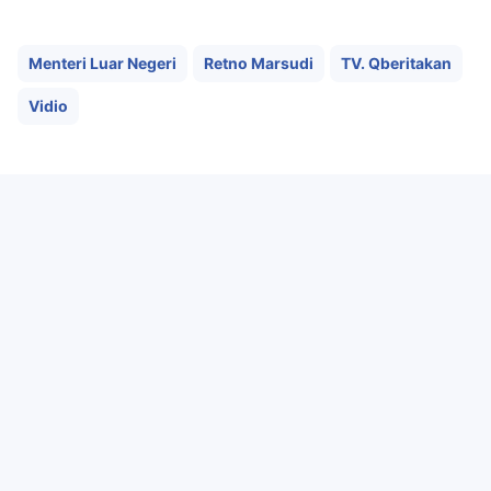
Menteri Luar Negeri
Retno Marsudi
TV. Qberitakan
Vidio