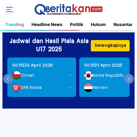
Trending
Headline News
Politik
Hukum
Nusantara
Jadwal dan Hasil Piala Asia
Selengkapnya
U17 2025
|
|
00:15
30 April 2025
00:15
11 April 2025
Oman
-
Korea Republic
DPR Korea
-
Yemen