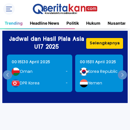
Trending
Headline News
Politik
Hukum
Nusantara
Jadwal dan Hasil Piala Asia
Selengkapnya
U17 2025
|
|
00:15
30 April 2025
00:15
11 April 2025
Oman
-
Korea Republic
DPR Korea
-
Yemen