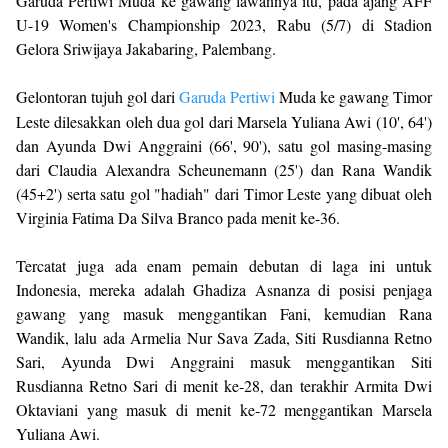
Garuda Pertiwi Muda ke gawang lawannya itu, pada ajang AFF
U-19 Women's Championship 2023, Rabu (5/7) di Stadion
Gelora Sriwijaya Jakabaring, Palembang.
Gelontoran tujuh gol dari
Garuda Pertiwi
Muda ke gawang Timor
Leste dilesakkan oleh dua gol dari Marsela Yuliana Awi (10', 64')
dan Ayunda Dwi Anggraini (66', 90'), satu gol masing-masing
dari Claudia Alexandra Scheunemann (25') dan Rana Wandik
(45+2') serta satu gol "hadiah" dari Timor Leste yang dibuat oleh
Virginia Fatima Da Silva Branco pada menit ke-36.
Tercatat juga ada enam pemain debutan di laga ini untuk
Indonesia, mereka adalah Ghadiza Asnanza di posisi penjaga
gawang yang masuk menggantikan Fani, kemudian Rana
Wandik, lalu ada Armelia Nur Sava Zada, Siti Rusdianna Retno
Sari, Ayunda Dwi Anggraini masuk menggantikan Siti
Rusdianna Retno Sari di menit ke-28, dan terakhir Armita Dwi
Oktaviani yang masuk di menit ke-72 menggantikan Marsela
Yuliana Awi.