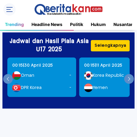
Trending
Headline News
Politik
Hukum
Nusantara
Jadwal dan Hasil Piala Asia
Selengkapnya
U17 2025
|
|
00:15
30 April 2025
00:15
11 April 2025
Oman
-
Korea Republic
DPR Korea
-
Yemen