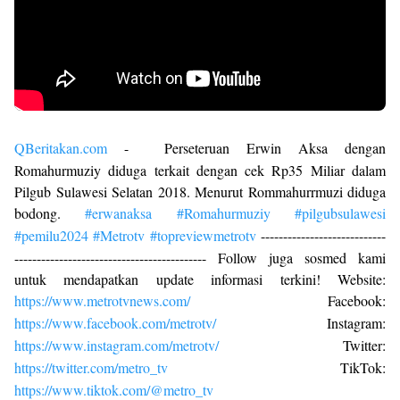
QBeritakan.com
- Perseteruan Erwin Aksa dengan
Romahurmuziy diduga terkait dengan cek Rp35 Miliar dalam
Pilgub Sulawesi Selatan 2018. Menurut Rommahurrmuzi diduga
bodong.
#erwanaksa
#Romahurmuziy
#pilgubsulawesi
#pemilu2024
#Metrotv
#topreviewmetrotv
----------------------------
------------------------------------------- Follow juga sosmed kami
untuk mendapatkan update informasi terkini! Website:
https://www.metrotvnews.com/
Facebook:
https://www.facebook.com/metrotv/
Instagram:
https://www.instagram.com/metrotv/
Twitter:
https://twitter.com/metro_tv
TikTok:
https://www.tiktok.com/@metro_tv