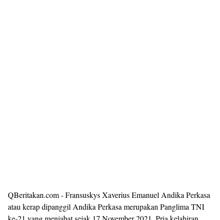
QBeritakan.com - Fransuskys Xaverius Emanuel Andika Perkasa
atau kerap dipanggil Andika Perkasa merupakan Panglima TNI
ke-21 yang menjabat sejak 17 November 2021. Pria kelahiran